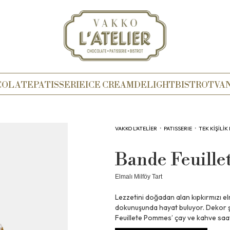
COLATE
PATISSERIE
ICE CREAM
DELIGHT
BISTROT
VA
VAKKO L'ATELİER
›
PATISSERIE
›
TEK KIŞILIK
Bande Feuill
Elmalı Milföy Tart
Lezzetini doğadan alan kıpkırmızı el
dokunuşunda hayat buluyor. Dekor ş
Feuillete Pommes’ çay ve kahve saat