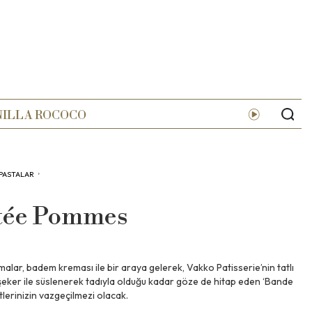
NILLA ROCOCO
 PASTALAR
›
etée Pommes
malar, badem kreması ile bir araya gelerek, Vakko Patisserie’nin tatlı
eker ile süslenerek tadıyla olduğu kadar göze de hitap eden ‘Bande
lerinizin vazgeçilmezi olacak.