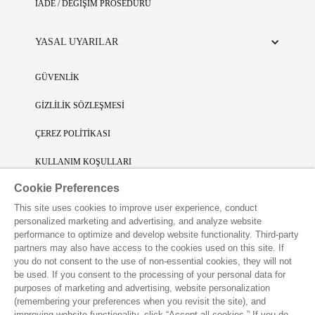
İADE / DEĞİŞİM PROSEDÜRÜ
YASAL UYARILAR
GÜVENLİK
GİZLİLİK SÖZLEŞMESİ
ÇEREZ POLİTİKASI
KULLANIM KOŞULLARI
Cookie Preferences
SINIRLI SORUMLULUK
This site uses cookies to improve user experience, conduct
FİKRİ SİNAİ MÜLKİYET
personalized marketing and advertising, and analyze website
performance to optimize and develop website functionality. Third-party
VAKKO L'ATELIER UYGULAMASINI İNDİRİN
partners may also have access to the cookies used on this site. If
you do not consent to the use of non-essential cookies, they will not
be used. If you consent to the processing of your personal data for
purposes of marketing and advertising, website personalization
(remembering your preferences when you revisit the site), and
improving website functionality, click “Accept all cookies.” If you do