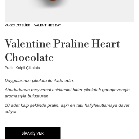
VAKKO L'ATELİER
›
VALENTINE'S DAY
›
Valentine Praline Heart
Chocolate
Pralin Kalpli Çikolata
Duygularınızı çikolata ile ifade edin.
Ahududunun meyvemsi asiditesini bitter çikolatalı ganajınzengin
aromasıyla buluşturan
10 adet kalp şeklinde pralin, aşkı en tatlı haliylekutlamaya davet
ediyor.
SİPARİŞ VER