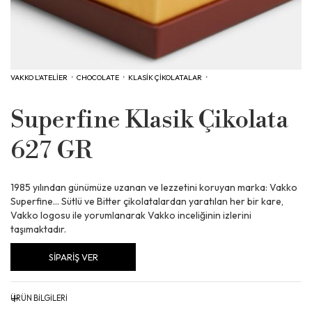
VAKKO L'ATELİER
›
CHOCOLATE
›
KLASIK ÇIKOLATALAR
›
Superfine Klasik Çikolata
627 GR
1985 yılından günümüze uzanan ve lezzetini koruyan marka: Vakko
Superfine… Sütlü ve Bitter çikolatalardan yaratılan her bir kare,
Vakko logosu ile yorumlanarak Vakko inceliğinin izlerini
taşımaktadır.
SİPARİŞ VER
+
ÜRÜN BİLGİLERİ