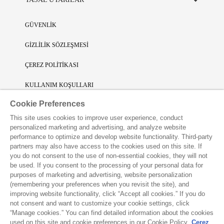
GÜVENLİK
GİZLİLİK SÖZLEŞMESİ
ÇEREZ POLİTİKASI
KULLANIM KOŞULLARI
Cookie Preferences
SINIRLI SORUMLULUK
This site uses cookies to improve user experience, conduct
FİKRİ SİNAİ MÜLKİYET
personalized marketing and advertising, and analyze website
performance to optimize and develop website functionality. Third-party
VAKKO L'ATELIER UYGULAMASINI İNDİRİN
partners may also have access to the cookies used on this site. If
you do not consent to the use of non-essential cookies, they will not
be used. If you consent to the processing of your personal data for
purposes of marketing and advertising, website personalization
(remembering your preferences when you revisit the site), and
improving website functionality, click “Accept all cookies.” If you do
not consent and want to customize your cookie settings, click
“Manage cookies.” You can find detailed information about the cookies
used on this site and cookie preferences in our Cookie Policy.
Çerez