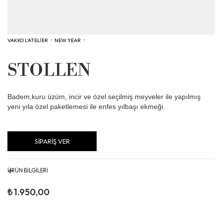
VAKKO L'ATELİER
›
NEW YEAR
›
STOLLEN
Badem,kuru üzüm, incir ve özel seçilmiş meyveler ile yapılmış
yeni yıla özel paketlemesi ile enfes yılbaşı ekmeği.
SİPARİŞ VER
+
ÜRÜN BİLGİLERİ
Alerjen Uyarısı: Gluten,süt,yumurta ve badem içerir. Eser miktarda
₺ 1.950,00
antep fıstığı, kaju,ceviz, yer fıstığı, soya ürünü, fındık içerebilir. Alkol
içerir. Domuz yağı katkıları içermez. Raf Ömrü: 21 Gün Saklama
Koşullari: (+18/+22) Derece