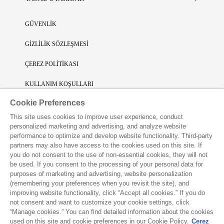
GÜVENLİK
GİZLİLİK SÖZLEŞMESİ
ÇEREZ POLİTİKASI
KULLANIM KOŞULLARI
Cookie Preferences
SINIRLI SORUMLULUK
This site uses cookies to improve user experience, conduct
FİKRİ SİNAİ MÜLKİYET
personalized marketing and advertising, and analyze website
performance to optimize and develop website functionality. Third-party
VAKKO L'ATELIER UYGULAMASINI İNDİRİN
partners may also have access to the cookies used on this site. If
you do not consent to the use of non-essential cookies, they will not
be used. If you consent to the processing of your personal data for
purposes of marketing and advertising, website personalization
(remembering your preferences when you revisit the site), and
improving website functionality, click “Accept all cookies.” If you do
not consent and want to customize your cookie settings, click
“Manage cookies.” You can find detailed information about the cookies
used on this site and cookie preferences in our Cookie Policy.
Çerez