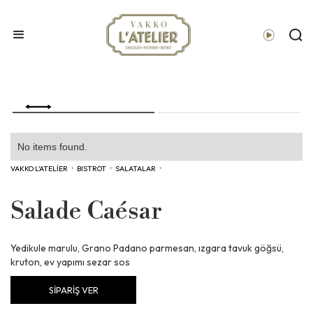
No items found.
VAKKO L'ATELİER
›
BISTROT
›
SALATALAR
›
Salade Caésar
Yedikule marulu, Grano Padano parmesan, ızgara tavuk göğsü,
kruton, ev yapımı sezar sos
SİPARİŞ VER