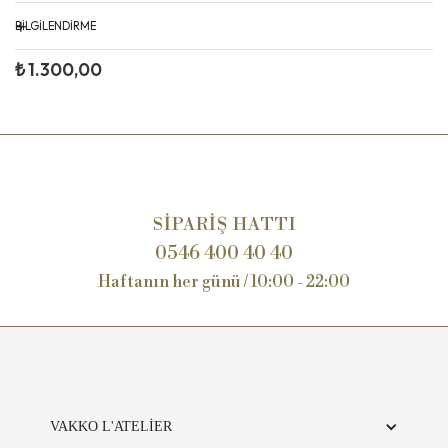
+
BİLGİLENDİRME
Değerli Vakko Dostu, Vakko L’Atelier mutfaklarımızda tüm ürünler
₺ 1.300,00
günlük olarak üretilmektedir. Siparişiniz esnasında ürünlerin
tükenmiş olması söz konusu olabilir. Bu durumda şubelerimiz
tarafından sizlere telefonla bilgilendirme yapılarak alternatif
ürünler sunulacak veya iade süreci başlatılacaktır. Anlayışınız için
teşekkür ederiz.
SİPARİŞ HATTI
0546 400 40 40
Haftanın her günü / 10:00 - 22:00
VAKKO L'ATELİER