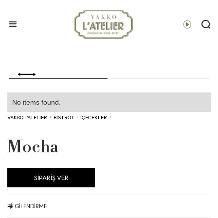
No items found.
VAKKO L'ATELİER
›
BISTROT
›
İÇECEKLER
›
Mocha
SİPARİŞ VER
+
BİLGİLENDİRME