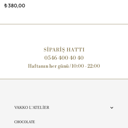
Değerli Vakko Dostu, Vakko L’Atelier mutfaklarımızda tüm ürünler
₺ 380,00
günlük olarak üretilmektedir. Siparişiniz esnasında ürünlerin
tükenmiş olması söz konusu olabilir. Bu durumda şubelerimiz
tarafından sizlere telefonla bilgilendirme yapılarak alternatif
ürünler sunulacak veya iade süreci başlatılacaktır. Anlayışınız için
teşekkür ederiz.
SİPARİŞ HATTI
0546 400 40 40
Haftanın her günü / 10:00 - 22:00
VAKKO L'ATELİER
CHOCOLATE