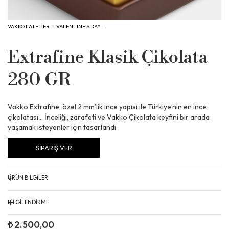
VAKKO L'ATELİER
›
VALENTINE'S DAY
›
Extrafine Klasik Çikolata
280 GR
Vakko Extrafine, özel 2 mm’lik ince yapısı ile Türkiye’nin en ince
çikolatası… İnceliği, zarafeti ve Vakko Çikolata keyfini bir arada
yaşamak isteyenler için tasarlandı.
SİPARİŞ VER
+
ÜRÜN BİLGİLERİ
Alerjen Uyarısı: Süt ve soya ürünü içerie. Eser miktarda yumurta,
+
BİLGİLENDİRME
gluten ve sert kabuklu meyveler içerebilir. Alkol, domuz yağı ve
katkıları içermez. Saklama Koşulları: 18-20°C de serin, kuru ve
Değerli Vakko Dostu, Vakko L’Atelier mutfaklarımızda tüm ürünler
₺ 2.500,00
kokusuz yerde muhafaza ediniz. Raf Ömrü: 12 ay