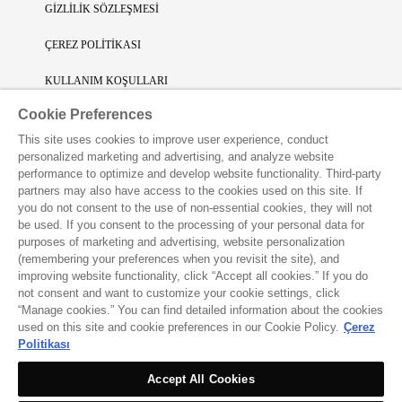
GİZLİLİK SÖZLEŞMESİ
ÇEREZ POLİTİKASI
KULLANIM KOŞULLARI
Cookie Preferences
SINIRLI SORUMLULUK
This site uses cookies to improve user experience, conduct
FİKRİ SİNAİ MÜLKİYET
personalized marketing and advertising, and analyze website
performance to optimize and develop website functionality. Third-party
VAKKO L'ATELIER UYGULAMASINI İNDİRİN
partners may also have access to the cookies used on this site. If
you do not consent to the use of non-essential cookies, they will not
be used. If you consent to the processing of your personal data for
purposes of marketing and advertising, website personalization
(remembering your preferences when you revisit the site), and
improving website functionality, click “Accept all cookies.” If you do
not consent and want to customize your cookie settings, click
“Manage cookies.” You can find detailed information about the cookies
used on this site and cookie preferences in our Cookie Policy.
Çerez
Politikası
Accept All Cookies