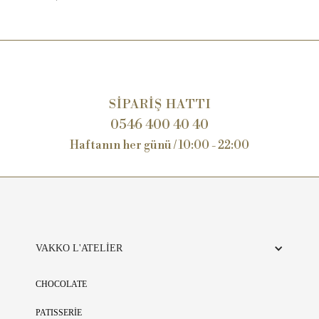
günlük olarak üretilmektedir. Siparişiniz esnasında ürünlerin
tükenmiş olması söz konusu olabilir. Bu durumda şubelerimiz
tarafından sizlere telefonla bilgilendirme yapılarak alternatif
ürünler sunulacak veya iade süreci başlatılacaktır. Anlayışınız için
teşekkür ederiz.
SİPARİŞ HATTI
0546 400 40 40
Haftanın her günü / 10:00 - 22:00
VAKKO L'ATELİER
CHOCOLATE
PATISSERİE