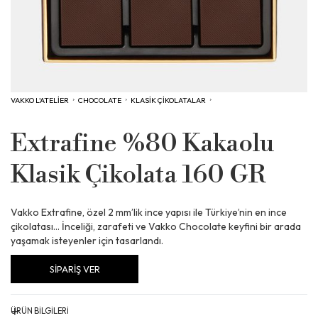
VAKKO L'ATELİER
›
CHOCOLATE
›
KLASIK ÇIKOLATALAR
›
Extrafine %80 Kakaolu
Klasik Çikolata 160 GR
Vakko Extrafine, özel 2 mm’lik ince yapısı ile Türkiye’nin en ince
çikolatası… İnceliği, zarafeti ve Vakko Chocolate keyfini bir arada
yaşamak isteyenler için tasarlandı.
SİPARİŞ VER
+
ÜRÜN BİLGİLERİ