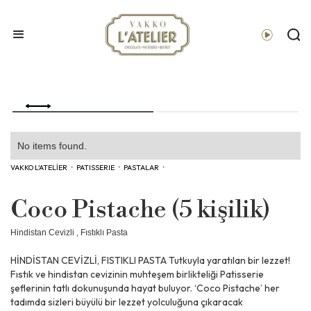
No items found.
VAKKO L'ATELİER
›
PATISSERIE
›
PASTALAR
›
Coco Pistache (5 kişilik)
Hindistan Cevizli , Fıstıklı Pasta
HİNDİSTAN CEVİZLİ, FISTIKLI PASTA Tutkuyla yaratılan bir lezzet!
Fıstık ve hindistan cevizinin muhteşem birlikteliği Patisserie
şeflerinin tatlı dokunuşunda hayat buluyor. ‘Coco Pistache’ her
tadımda sizleri büyülü bir lezzet yolculuğuna çıkaracak