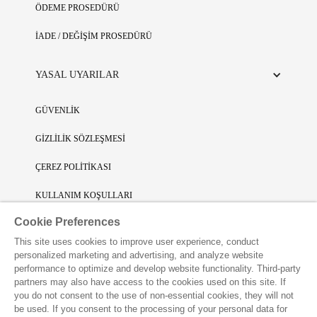
ÖDEME PROSEDÜRÜ
İADE / DEĞİŞİM PROSEDÜRÜ
YASAL UYARILAR
GÜVENLİK
GİZLİLİK SÖZLEŞMESİ
ÇEREZ POLİTİKASI
KULLANIM KOŞULLARI
Cookie Preferences
SINIRLI SORUMLULUK
This site uses cookies to improve user experience, conduct
FİKRİ SİNAİ MÜLKİYET
personalized marketing and advertising, and analyze website
performance to optimize and develop website functionality. Third-party
VAKKO L'ATELIER UYGULAMASINI İNDİRİN
partners may also have access to the cookies used on this site. If
you do not consent to the use of non-essential cookies, they will not
be used. If you consent to the processing of your personal data for