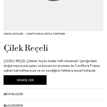
VAKKO L'ATELİER
›
CONFITURES & PATE A TARTINER
›
Çilek Reçeli
ÇİLEKLİ REÇEL Çilekler hiç bu kadar tatlı olmamıştı. İçeriğindeki
doğal meyve parçaları ve benzersiz aroması ile Confiture Fraise,
sabah kahvaltılarınıza ve en sevdiğiniz tatlılara lezzet katacak.
SİPARİŞ VER
+
ÜRÜN BİLGİLERİ
Alerjen Uyarısı: Eser miktarda süt ürünü, soya ürünü ve yumurta
+
BİLGİLENDİRME
ürünü, fındık, ceviz, badem, yer fıstığı, kaju, susam, antep fıstığı ve